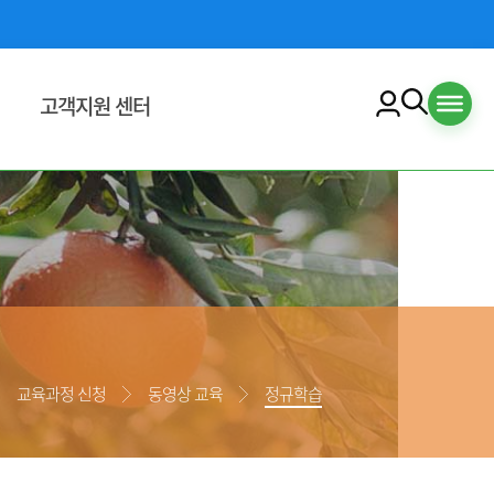
고객지원 센터
교육수강안내
수강신청안내
교육수강안내
수료증 출력 안내
공지사항
자료실
교육과정 신청
동영상 교육
정규학습
입찰/공모
육맵
이용안내
책
자주하는 질문
문의하기