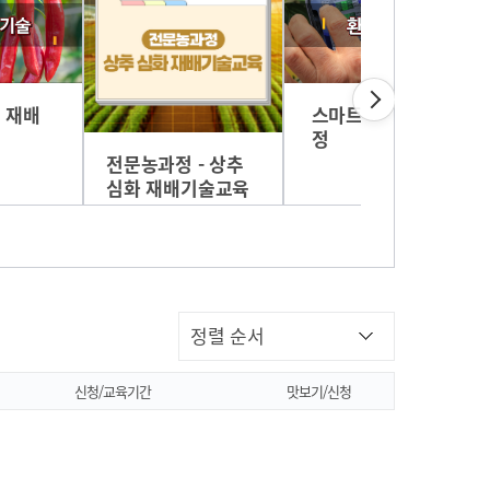
스마트팜 환경측
 재배
정
전문농과정 - 상추
심화 재배기술교육
신청/교육기간
맛보기/신청