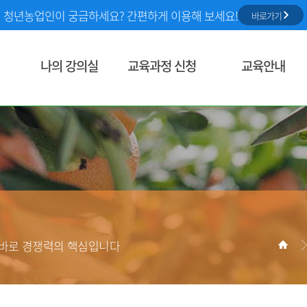
청년농업인이 궁금하세요? 간편하게 이용해 보세요!
바로가기
나의 강의실
교육과정 신청
교육안내
학습현황
통합교육과정 검색
농정원 교육사업
찜한 과정
동영상 교육
농업교육정보
신청중인 과정
정규학습
농업교육소식
학습중인 과정
상시학습
학습종료과정
교육홍보 및 자료
한토막강의
현장실습교육장(WPL)
학습환경 점검
성장농 역량향상 프로그램
농작업 안전정보
 바로 경쟁력의 핵심입니다
문의내역
교육 소개
스마트농업 기술역량 교
교육 신청
개인정보관리
교육 신청 현황
의무교육대상및지원정
회원탈퇴
역량진단 신청
역량진단 신청현황