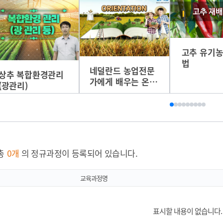
고추 유기농
법
네덜란드 농업전문
상추 복합환경관리
가에게 배우는 온실
(광관리)
내 양/수분관리 기
술
총
0
개
의 정규과정이 등록되어 있습니다.
교육과정명
표시할 내용이 없습니다.