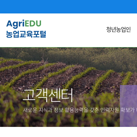
청년농업인
영농기술ㆍ농업경영 교육
국민내일 배움 훈련과정
창업 단계별 교육
인문ㆍ문화ㆍ외국어 교육
고객센터
용접ㆍ기계ㆍ기술ㆍ공학 교육
식품 및 유통 교육
새로운 지식과 정보 활용능력을 갖춘 인력자원 확보가