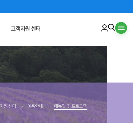
고객지원 센터
교육수강안내
수강신청안내
교육수강안내
수료증 출력 안내
공지사항
자료실
지원 센터
이용안내
매뉴얼 및 프로그램
입찰/공모
육맵
이용안내
책
자주하는 질문
문의하기