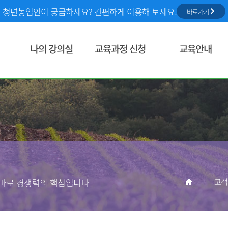
청년농업인이 궁금하세요? 간편하게 이용해 보세요!
바로가기
나의 강의실
교육과정 신청
교육안내
학습현황
통합교육과정 검색
농정원 교육사업
찜한 과정
동영상 교육
농업교육정보
신청중인 과정
정규학습
농업교육소식
학습중인 과정
상시학습
학습종료과정
교육홍보 및 자료
한토막강의
현장실습교육장(WPL)
학습환경 점검
성장농 역량향상 프로그램
농작업 안전정보
 바로 경쟁력의 핵심입니다
문의내역
교육 소개
고객
스마트농업 기술역량 교
교육 신청
개인정보관리
교육 신청 현황
의무교육대상및지원정
회원탈퇴
역량진단 신청
역량진단 신청현황