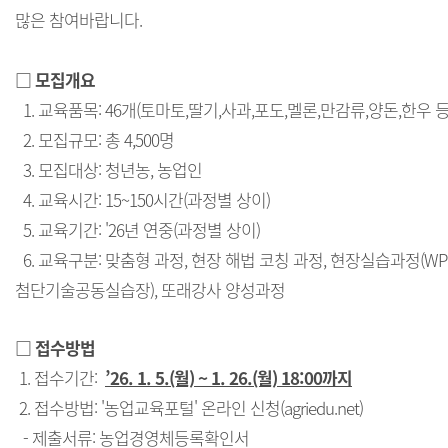
많은 참여바랍니다.
□ 모집개요
1. 교육품목: 46개(토마토,딸기,사과,포도,멜론,만감류,양돈,한우 등
2. 모집규모: 총 4,500명
3. 모집대상: 청년농, 농업인
4. 교육시간: 15~150시간(과정별 상이)
5. 교육기간: '26년 연중(과정별 상이)
6. 교육구분: 맞춤형 과정, 현장 해법 코칭 과정, 현장실습과정(WPL
첨단기술공동실습장), 또래강사 양성과정
□ 접수방법
1. 접수기간:
’26. 1. 5.(월) ~ 1. 26.(월) 18:00까지
2. 접수방법: '농업교육포털' 온라인 신청(agriedu.net)
- 제출서류: 농업경영체등록확인서