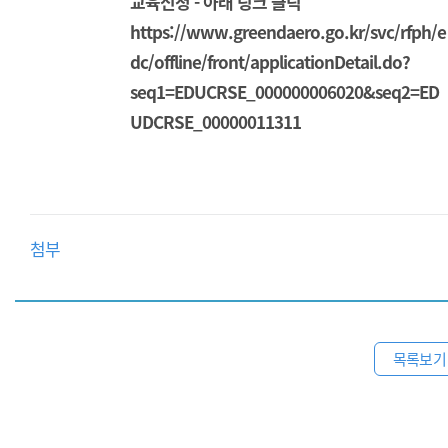
교육신청 - 아래 링크 클릭
https://www.greendaero.go.kr/svc/rfph/e
dc/offline/front/applicationDetail.do?
seq1=EDUCRSE_000000006020&seq2=ED
UDCRSE_00000011311
첨부
목록보기